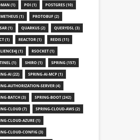
MAN (1)
POI (1)
POSTGRES (10)
METHEUS (1)
PROTOBUF (2)
SAR (1)
QUARKUS (2)
QUERYDSL (3)
T (1)
REACTOR (1)
REDIS (11)
LIENCE4J (1)
RSOCKET (1)
TINEL (1)
SHIRO (1)
SPRING (157)
NG-AI (22)
SPRING-AI-MCP (1)
ING-AUTHORIZATION-SERVER (4)
ING-BATCH (3)
SPRING-BOOT (242)
ING-CLOUD (7)
SPRING-CLOUD-AWS (2)
ING-CLOUD-AZURE (1)
ING-CLOUD-CONFIG (3)