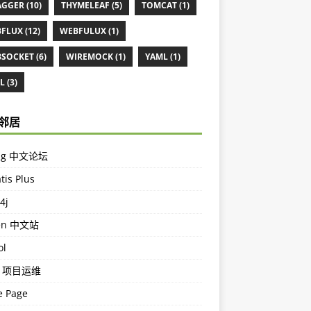
GGER (10)
THYMELEAF (5)
TOMCAT (1)
FLUX (12)
WEBFULUX (1)
SOCKET (6)
WIREMOCK (1)
YAML (1)
 (3)
邻居
ing 中文论坛
tis Plus
4j
en 中文站
ol
m 项目运维
 Page