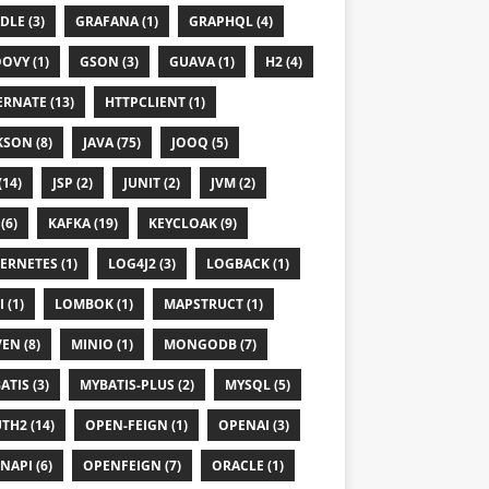
DLE (3)
GRAFANA (1)
GRAPHQL (4)
OVY (1)
GSON (3)
GUAVA (1)
H2 (4)
ERNATE (13)
HTTPCLIENT (1)
KSON (8)
JAVA (75)
JOOQ (5)
(14)
JSP (2)
JUNIT (2)
JVM (2)
(6)
KAFKA (19)
KEYCLOAK (9)
ERNETES (1)
LOG4J2 (3)
LOGBACK (1)
 (1)
LOMBOK (1)
MAPSTRUCT (1)
EN (8)
MINIO (1)
MONGODB (7)
ATIS (3)
MYBATIS-PLUS (2)
MYSQL (5)
TH2 (14)
OPEN-FEIGN (1)
OPENAI (3)
NAPI (6)
OPENFEIGN (7)
ORACLE (1)