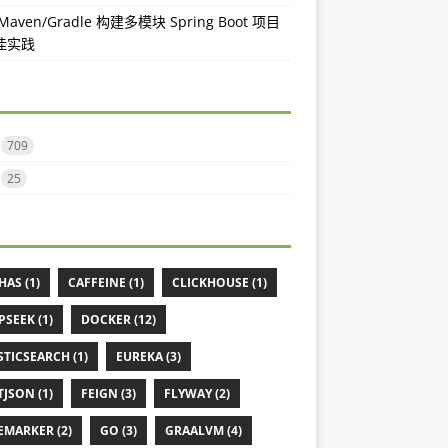
aven/Gradle 构建多模块 Spring Boot 项目
佳实践
709
25
HAS (1)
CAFFEINE (1)
CLICKHOUSE (1)
PSEEK (1)
DOCKER (12)
STICSEARCH (1)
EUREKA (3)
TJSON (1)
FEIGN (3)
FLYWAY (2)
EMARKER (2)
GO (3)
GRAALVM (4)