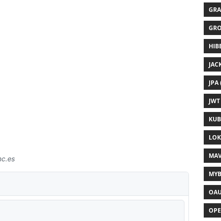
GRA
GRO
HIB
JAC
JPA 
JWT 
KUB
LOKI
MAV
MYB
OAU
OPE