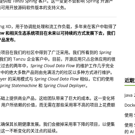
提供给
Tanzu Spring
客户。这一变更不会影响 Spring 开源产
前可用开放源码软件版本的支持义务。
年前的 Spring XD，用于协调批处理和流工作负载，多年来在客户中取得了
low
和相关生态系统项目在未来以可持续的方式发展下去，我们
业产品发布
。
些项目在我们的社区中得到了广泛采用。我们所看到的
Spring
们的 Tanzu 企业客户中。目前，开源应用只占总体应用的很
在过去的两年中，
Spring Cloud Data Flow
的维护工作几乎完全
品组合中的绝大多数产品则由充满活力的社区以多种方式进行维护。
Deployer 的采用模式与
Spring Cloud Data Flow
相似，它们的使用
近期
Spring Statemachine
和
Spring Cloud Deployer
。
Jav
基础上提供商业产品，这给团队带来了巨大的成本。这一变化将
用户所依赖的价值，而无需在那些采用率不高的项目上花费额
Doc
使用 S
以确保其长期健康发展。我们会撤掉采用率下降的项目，以便集
使用 
是这一不断变化的关注点的延续。
的 A