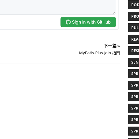
POD
PRO
PUL
REAC
下一篇 »
RESI
MyBatis-Plus-Join 指南
SEN
SPRI
SPR
SPR
SPR
SPR
SPR