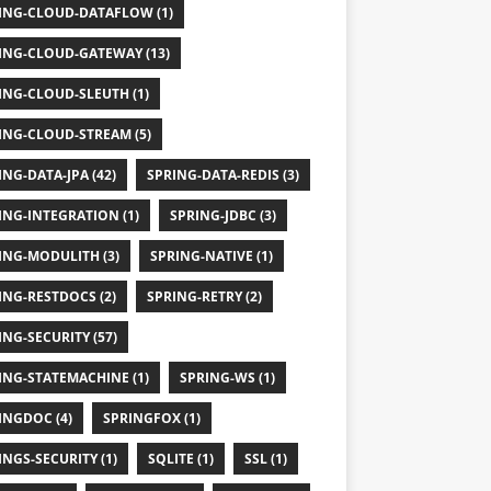
ING-CLOUD-DATAFLOW (1)
ING-CLOUD-GATEWAY (13)
ING-CLOUD-SLEUTH (1)
ING-CLOUD-STREAM (5)
ING-DATA-JPA (42)
SPRING-DATA-REDIS (3)
ING-INTEGRATION (1)
SPRING-JDBC (3)
ING-MODULITH (3)
SPRING-NATIVE (1)
ING-RESTDOCS (2)
SPRING-RETRY (2)
ING-SECURITY (57)
ING-STATEMACHINE (1)
SPRING-WS (1)
INGDOC (4)
SPRINGFOX (1)
INGS-SECURITY (1)
SQLITE (1)
SSL (1)