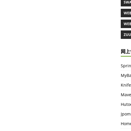
SWA
WEB
WEB
ZUUL
网上
Spr
MyBa
Knife
Mav
Huto
Jpo
Home