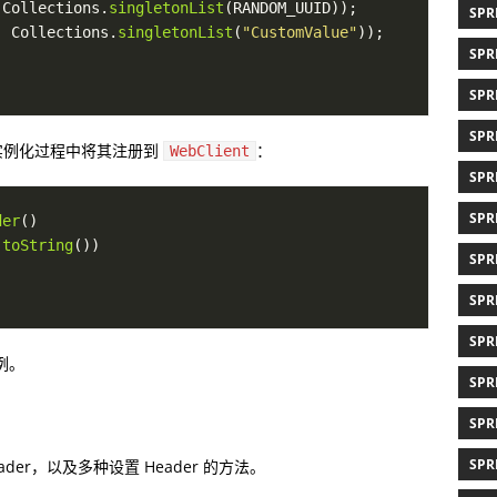
 Collections.
singletonList
SPR
, Collections.
singletonList
(
"CustomValue"
SPR
SPR
SPR
实例化过程中将其注册到
：
WebClient
SPR
SPR
der
.
toString
SPR
SPR
SPR
例。
SPR
SPR
SPR
ader，以及多种设置 Header 的方法。