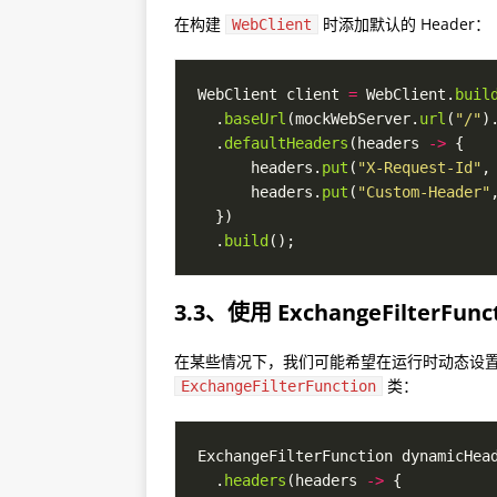
在构建
时添加默认的 Header：
WebClient
WebClient client 
=
 WebClient.
buil
  .
baseUrl
(mockWebServer.
url
(
"/"
)
  .
defaultHeaders
(headers 
->
      headers.
put
(
"X-Request-Id"
,
      headers.
put
(
"Custom-Header"
  .
build
3.3、使用 ExchangeFilterFun
在某些情况下，我们可能希望在运行时动态设
类：
ExchangeFilterFunction
ExchangeFilterFunction dynamicHea
  .
headers
(headers 
->