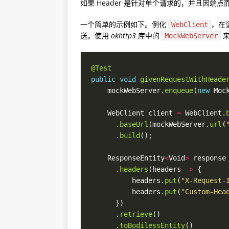
如果 Header 是针对单个请求的，并且因
一个简单的示例如下。例化
，在请
WebClient
送。使用
okhttp3
库中的
来
MockWebServer
@Test
public
void
givenRequestWithHeade
    mockWebServer.
enqueue
(
new
 Moc
    WebClient client 
=
 WebClient.
      .
baseUrl
(mockWebServer.
url
(
      .
build
    ResponseEntity
<
Void
>
 response
      .
headers
(headers 
->
          headers.
put
(
"X-Request-
          headers.
put
(
"Custom-Hea
      .
retrieve
      .
toBodilessEntity