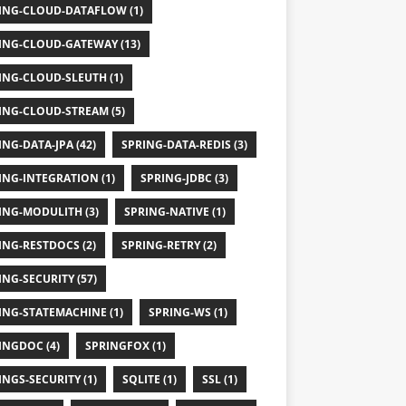
ING-CLOUD-DATAFLOW (1)
ING-CLOUD-GATEWAY (13)
ING-CLOUD-SLEUTH (1)
ING-CLOUD-STREAM (5)
ING-DATA-JPA (42)
SPRING-DATA-REDIS (3)
ING-INTEGRATION (1)
SPRING-JDBC (3)
ING-MODULITH (3)
SPRING-NATIVE (1)
ING-RESTDOCS (2)
SPRING-RETRY (2)
ING-SECURITY (57)
ING-STATEMACHINE (1)
SPRING-WS (1)
INGDOC (4)
SPRINGFOX (1)
INGS-SECURITY (1)
SQLITE (1)
SSL (1)