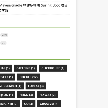
aven/Gradle 构建多模块 Spring Boot 项目
佳实践
709
25
HAS (1)
CAFFEINE (1)
CLICKHOUSE (1)
PSEEK (1)
DOCKER (12)
STICSEARCH (1)
EUREKA (3)
TJSON (1)
FEIGN (3)
FLYWAY (2)
EMARKER (2)
GO (3)
GRAALVM (4)