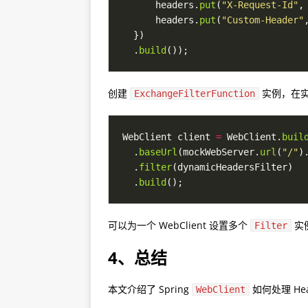
      headers.
put
(
"X-Request-Id"
,
      headers.
put
(
"Custom-Header"
  .
build
创建
实例，在
ExchangeFilterFunction
WebClient client 
=
 WebClient.
buil
  .
baseUrl
(mockWebServer.
url
(
"/"
)
  .
filter
  .
build
可以为一个 WebClient 设置多个
实
Filter
4、总结
本文介绍了 Spring
如何处理 He
WebClient