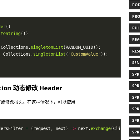
POD
PRO
der
PUL
.
toString
REAC
 Collections.
singletonList
RESI
, Collections.
singletonList
(
"CustomValue"
SEN
SPRI
SPR
ction 动态修改 Header
SPR
置或修改报头。在这种情况下，可以使用
SPR
SPR
dersFilter 
=
 (request, next) 
->
 next.
exchange
(ClientRequ
SPR