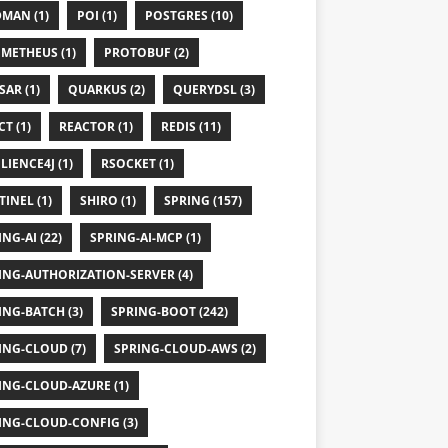
MAN (1)
POI (1)
POSTGRES (10)
METHEUS (1)
PROTOBUF (2)
SAR (1)
QUARKUS (2)
QUERYDSL (3)
T (1)
REACTOR (1)
REDIS (11)
LIENCE4J (1)
RSOCKET (1)
TINEL (1)
SHIRO (1)
SPRING (157)
NG-AI (22)
SPRING-AI-MCP (1)
ING-AUTHORIZATION-SERVER (4)
ING-BATCH (3)
SPRING-BOOT (242)
ING-CLOUD (7)
SPRING-CLOUD-AWS (2)
ING-CLOUD-AZURE (1)
est.
from
ING-CLOUD-CONFIG (3)