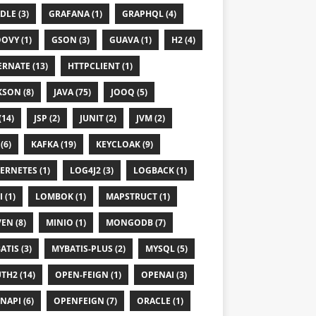
DLE (3)
GRAFANA (1)
GRAPHQL (4)
OVY (1)
GSON (3)
GUAVA (1)
H2 (4)
ERNATE (13)
HTTPCLIENT (1)
KSON (8)
JAVA (75)
JOOQ (5)
(14)
JSP (2)
JUNIT (2)
JVM (2)
(6)
KAFKA (19)
KEYCLOAK (9)
ERNETES (1)
LOG4J2 (3)
LOGBACK (1)
 (1)
LOMBOK (1)
MAPSTRUCT (1)
EN (8)
MINIO (1)
MONGODB (7)
ATIS (3)
MYBATIS-PLUS (2)
MYSQL (5)
TH2 (14)
OPEN-FEIGN (1)
OPENAI (3)
NAPI (6)
OPENFEIGN (7)
ORACLE (1)