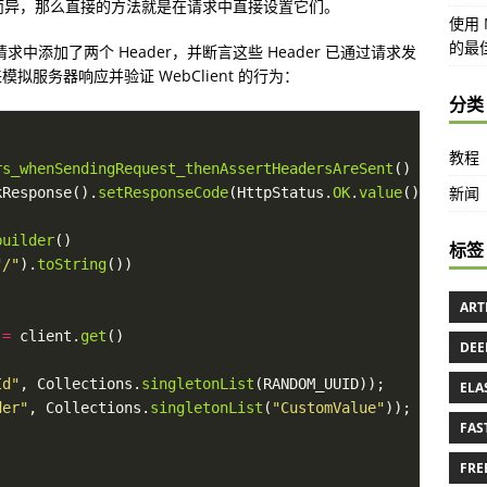
端点而异，那么直接的方法就是在请求中直接设置它们。
使用 M
的最
求中添加了两个 Header，并断言这些 Header 已通过请求发
模拟服务器响应并验证 WebClient 的行为：
分类
教程
rs_whenSendingRequest_thenAssertHeadersAreSent
() 
throws
新闻
kResponse().
setResponseCode
(HttpStatus.
OK
.
value
builder
标签
"/"
).
toString
ART
 
=
 client.
get
DEE
Id"
, Collections.
singletonList
ELA
der"
, Collections.
singletonList
(
"CustomValue"
FAS
FRE