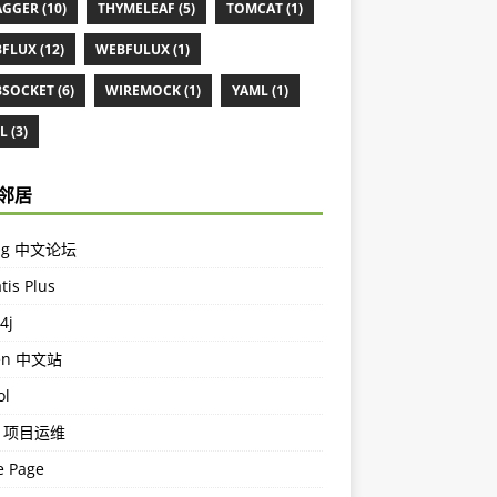
GGER (10)
THYMELEAF (5)
TOMCAT (1)
FLUX (12)
WEBFULUX (1)
SOCKET (6)
WIREMOCK (1)
YAML (1)
 (3)
邻居
ing 中文论坛
tis Plus
4j
en 中文站
ol
m 项目运维
 Page