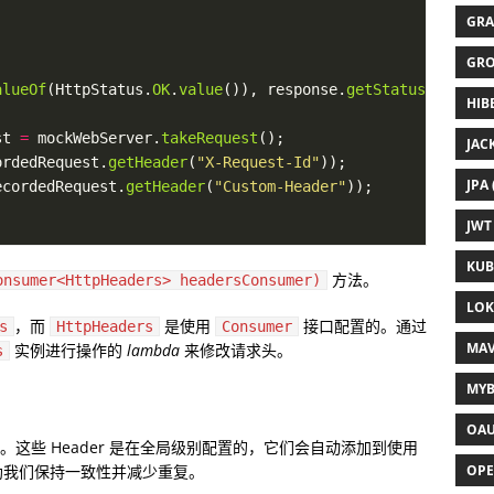
GRA
GRO
alueOf
(HttpStatus.
OK
.
value
()), response.
getStatusCode
HIB
st 
=
 mockWebServer.
takeRequest
JAC
ordedRequest.
getHeader
(
"X-Request-Id"
JPA 
ecordedRequest.
getHeader
(
"Custom-Header"
JWT 
KUB
方法。
onsumer<HttpHeaders> headersConsumer)
LOKI
，而
是使用
接口配置的。通过
s
HttpHeaders
Consumer
MAV
实例进行操作的
lambda
来修改请求头。
s
MYB
OAU
r。这些 Header 是在全局级别配置的，它们会自动添加到使用
助我们保持一致性并减少重复。
OPE