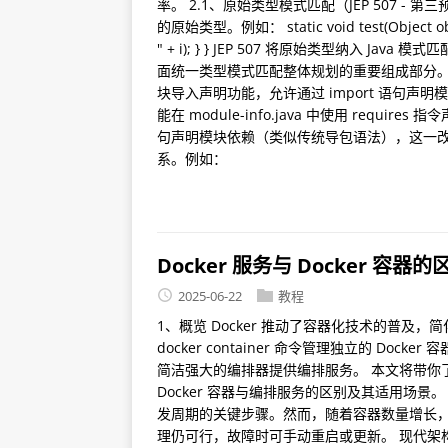
率。 2.1、原始类型模式匹配（JEP 507 - 第三预
的原始类型。例如： static void test(Object obj) { if
" + i); } } JEP 507 将原始类型纳入
面统一类型模式匹配整体规划的重要组成部分。 2.2、
块导入声明功能，允许通过 import 语句
能在 module-info.java 中使用 require
句声明模块依赖（类似传统导包语法），这一
系。例如：
Docker 服务与 Docker 容器的
2025-06-22
教程
1、概览 Docker 推动了容器化技术的普
docker container 命令管理独立的 Doc
简洁强大的编排器提供编排服务。 本文将带你了解
Docker 容器与编排服务的区别及其适用场景
发周期的关键步骤。然而，随着容器数量增长，部
理仍可行，故障时可手动重启或更新。 现代架