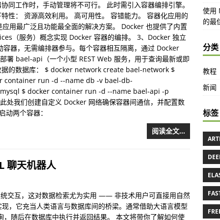
协同工作时，手动管理将不可行。 此时需引入容器编排引擎。
使用 M
性： 资源高效利用。 高可用性。 容错能力。 容器化应用的
的最
疑是应用最广泛且功能最全面的解决方案。 Docker 也提供了内置
vices（服务）概念实现 Docker 容器的编排。 3、Docker 独立
分类
容器，无需编排器参与。每个容器相互隔离，通过 Docker
要部署 bael-api（一个小型 REST Web 服务，用于查询最新或即
 docker network create bael-network $
教程
 container run -d --name db -v bael-db-
新闻
 mysql $ docker container run -d --name bael-api -p
k bael-api 此处我们创建自定义 Docker 网络确保容器间通信，并配置数
标签
un 启动两个容器：
阅读全文…
ART
DEE
-SQL 聊天机器人
ELA
FAS
系统交互，这对数据检索尤为实用 —— 非技术用户可直接用自然
便是典型实现，它充当人类语言与数据库间的桥梁。通常借助大语言模型
FRE
 查询，随后在数据库中执行并返回结果。 本文将带你了解如何使