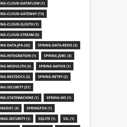
ING-CLOUD-DATAFLOW (1)
ING-CLOUD-GATEWAY (13)
ING-CLOUD-SLEUTH (1)
ING-CLOUD-STREAM (5)
ING-DATA-JPA (42)
SPRING-DATA-REDIS (3)
ING-INTEGRATION (1)
SPRING-JDBC (3)
ING-MODULITH (3)
SPRING-NATIVE (1)
ING-RESTDOCS (2)
SPRING-RETRY (2)
ING-SECURITY (57)
ING-STATEMACHINE (1)
SPRING-WS (1)
INGDOC (4)
SPRINGFOX (1)
INGS-SECURITY (1)
SQLITE (1)
SSL (1)