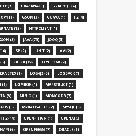
DLE (3)
GRAFANA (1)
GRAPHQL (4)
OVY (1)
GSON (3)
GUAVA (1)
H2 (4)
ERNATE (13)
HTTPCLIENT (1)
KSON (8)
JAVA (75)
JOOQ (5)
(14)
JSP (2)
JUNIT (2)
JVM (2)
(6)
KAFKA (19)
KEYCLOAK (9)
ERNETES (1)
LOG4J2 (3)
LOGBACK (1)
 (1)
LOMBOK (1)
MAPSTRUCT (1)
EN (8)
MINIO (1)
MONGODB (7)
ATIS (3)
MYBATIS-PLUS (2)
MYSQL (5)
TH2 (14)
OPEN-FEIGN (1)
OPENAI (3)
NAPI (6)
OPENFEIGN (7)
ORACLE (1)