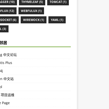
GGER (10)
THYMELEAF (5)
TOMCAT (1)
FLUX (12)
WEBFULUX (1)
SOCKET (6)
WIREMOCK (1)
YAML (1)
 (3)
邻居
ing 中文论坛
tis Plus
4j
en 中文站
ol
m 项目运维
 Page