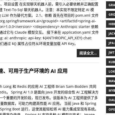
聊天机器人。 2、项目设置 在实现聊天机器人前，需引入必要依赖并正确配置
GRA
型构建 Text-To-Sql 聊天机器人。注意：本实现不限定特定 AI 模
GRO
的本地 LLM 作为替代方案。 2.1、依赖 首先在项目的 pom.xml 文件
ringframework.ai</groupId> <artifactId>spring-ai-
HIB
sion>1.0.0</version> </dependency> Anthropic starter 依赖
将通过它与 Claude 模型交互。 接下来在 application.yaml 文件
JAC
: anthropic: api-key: ${ANTHROPIC_API_KEY} chat:
JPA 
50514 我们通过 ${} 属性占位符从环境变量加载 API Key。
JWT 
阅读全文…
KUB
构建快速、可用于生产环境的 AI 应用
LOKI
MAV
 Long 和 Redis 的应用 AI 工程师 Brian Sam-Bodden 共同
MYB
dis。 Spring AI 1.0 是面向 Java 开发的综合性 AI 工程解决方
了一个重要的开发阶段，现已发布。该版本为 AI 工程师提供了多
OAU
向量数据库，可助力构建高性能 AI 应用。 当前 Java 和 Spring
pring Boot 运行，这使其能轻松将 AI 能力集成至现有系统。
OPE
杂改造。 Spring AI 支持多种 AI 模型与技术： Image