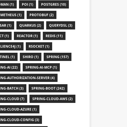
MAN (1)
POI (1)
POSTGRES (10)
METHEUS (1)
PROTOBUF (2)
SAR (1)
QUARKUS (2)
QUERYDSL (3)
T (1)
REACTOR (1)
REDIS (11)
LIENCE4J (1)
RSOCKET (1)
TINEL (1)
SHIRO (1)
SPRING (157)
NG-AI (22)
SPRING-AI-MCP (1)
ING-AUTHORIZATION-SERVER (4)
ING-BATCH (3)
SPRING-BOOT (242)
ING-CLOUD (7)
SPRING-CLOUD-AWS (2)
ING-CLOUD-AZURE (1)
ING-CLOUD-CONFIG (3)