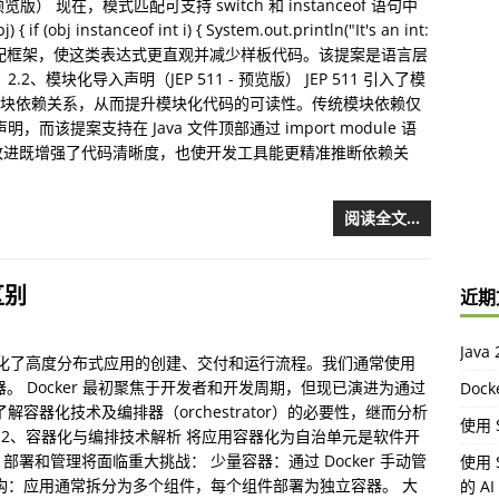
览版） 现在，模式匹配可支持 switch 和 instanceof 语句中
 (obj instanceof int i) { System.out.println("It's an int:
 Java 模式匹配框架，使这类表达式更直观并减少样板代码。该提案是语言层
模块化导入声明（JEP 511 - 预览版） JEP 511 引入了模
声明模块依赖关系，从而提升模块化代码的可读性。传统模块依赖仅
s 指令声明，而该提案支持在 Java 文件顶部通过 import module 语
改进既增强了代码清晰度，也使开发工具能更精准推断依赖关
阅读全文…
区别
近期
Jav
及，简化了高度分布式应用的创建、交付和运行流程。我们通常使用
ker 容器。 Docker 最初聚焦于开发者和开发周期，但现已演进为通过
Doc
容器化技术及编排器（orchestrator）的必要性，继而分析
使用 S
。 2、容器化与编排技术解析 将应用容器化为自治单元是软件开
署和管理将面临重大挑战： 少量容器：通过 Docker 手动管
使用 
构：应用通常拆分为多个组件，每个组件部署为独立容器。 大
的 A