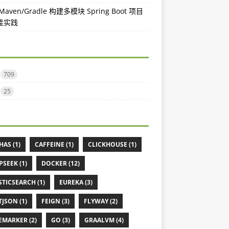
aven/Gradle 构建多模块 Spring Boot 项目
佳实践
709
25
HAS (1)
CAFFEINE (1)
CLICKHOUSE (1)
PSEEK (1)
DOCKER (12)
STICSEARCH (1)
EUREKA (3)
TJSON (1)
FEIGN (3)
FLYWAY (2)
EMARKER (2)
GO (3)
GRAALVM (4)