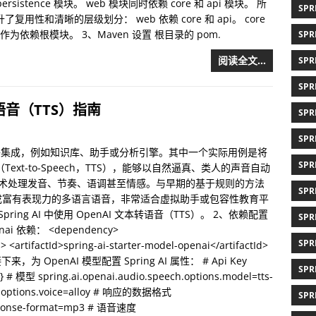
ersistence 模块。 web 模块同时依赖 core 和 api 模块。 所
SPR
性和清晰的层级划分： web 依赖 core 和 api。 core
hared 作为依赖根模块。 3、Maven 设置 根目录的 pom.
SPR
阅读全文…
SPR
SPR
本转语音（TTS）指南
SPR
SPR
络集成，例如知识库、助手或分析引擎。其中一个实际用例是将
SPR
xt-to-Speech，TTS），能够以自然逼真、类人的声音自动
习技术处理发音、节奏、语调甚至情感。与早期的基于规则的方法
SPR
成富有表现力的多语言语音，非常适合虚拟助手或包容性教育平
ng AI 中使用 OpenAI 文本转语音（TTS）。 2、依赖配置
SPR
enai 依赖： <dependency>
SPR
<artifactId>spring-ai-starter-model-openai</artifactId>
y> 接下来，为 OpenAI 模型配置 Spring AI 属性： # Api Key
SPR
} # 模型 spring.ai.openai.audio.speech.options.model=tts-
h.options.voice=alloy # 响应的数据格式
SPR
response-format=mp3 # 语音速度