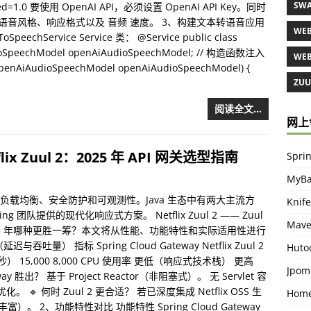
SWA
s.speed=1.0 要使用 OpenAI API，必须设置 OpenAI API Key。同时
、语音风格、响应格式以及 音频 速度。 3、构建文本转语音应用
WEB
ervice Service 类： @Service public class
udioSpeechModel openAiAudioSpeechModel; // 构造函数注入
WEB
OpenAiAudioSpeechModel openAiAudioSpeechModel) {
ZUUL
阅读全文…
网上
tflix Zuul 2：2025 年 API 网关选型指南
Spr
MyBa
、负载均衡、安全防护和可观测性。Java 生态中有两大主流方
Knife
pring 团队提供的现代化响应式方案。 Netflix Zuul 2 —— Zuul
Mav
2025 年哪种更胜一筹？本文将从性能、功能特性和实际适用性进行
） 指标 Spring Cloud Gateway Netflix Zuul 2
Huto
 15,000 8,000 CPU 使用率 更低（响应式技术栈） 更高
Jpo
teway 胜出？ 基于 Project Reactor（非阻塞式）。 无 Servlet 容
 🔹 何时 Zuul 2 更合适？ 若已深度集成 Netflix OSS 生
Home
）。 2、功能特性对比 功能特性 Spring Cloud Gateway