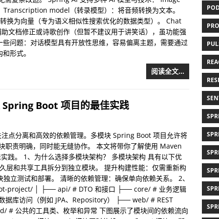
POD
anscription model（转录模型）：将音频转换为文本。
意数据转换为向量（专为语义相似性搜索优化的数据类型）。 Chat
PRO
可辅助文档修正或诗歌创作（但暂不建议用于讲笑话），虽功能强
需要解决一些问题：对话模型具有开放性思维，容易偏离主题，需要通过
PUL
结构和形式。
REAC
阅读全文…
RESI
SEN
 Spring Boot 项目的最佳实践
SPRI
SPR
分离和高效的依赖管理。多模块 Spring Boot 项目允许将
块职责明确，同时能无缝协作。 本文将带你了解使用 Maven
SPR
 项目的最佳实践。 1、为什么选择多模块架构？ 多模块架构 具有以下优
持久层和共享工具拆分到独立模块。 提升构建性能：仅需重新构
SPR
块独立测试和部署。 清晰的依赖管理：确保单向依赖关系。 2、
ct/ │ ├── api/ # DTO 和接口 ├── core/ # 业务逻辑
SPR
 数据库访问（例如 JPA、Repository） ├── web/ # REST
SPR
└── shared/ # 公共的工具类、枚举和异常 下图展示了模块间的依赖流向