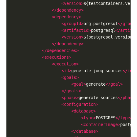
<version>
${testcontainers.vers
</dependency>
<dependency>
<groupId>
org.postgresql
</group
<artifactId>
postgresql
</artifa
<version>
${postgresql.version}
</dependency>
</dependencies>
<executions>
<execution>
<id>
generate-jooq-sources
</id>
<goals>
<goal>
generate
</goal>
</goals>
<phase>
generate-sources
</phase
<configuration>
<database>
<type>
POSTGRES
</type>
<containerImage>
postgr
</database>