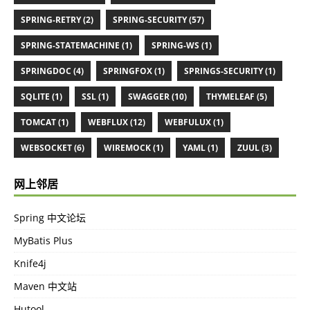
SPRING-RETRY (2)
SPRING-SECURITY (57)
SPRING-STATEMACHINE (1)
SPRING-WS (1)
SPRINGDOC (4)
SPRINGFOX (1)
SPRINGS-SECURITY (1)
SQLITE (1)
SSL (1)
SWAGGER (10)
THYMELEAF (5)
TOMCAT (1)
WEBFLUX (12)
WEBFULUX (1)
WEBSOCKET (6)
WIREMOCK (1)
YAML (1)
ZUUL (3)
网上邻居
Spring 中文论坛
MyBatis Plus
Knife4j
Maven 中文站
Hutool