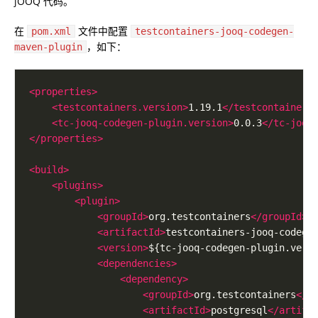
jOOQ 代码。
在
文件中配置
pom.xml
testcontainers-jooq-codegen-
，如下：
maven-plugin
<properties>
<testcontainers.version>
1.19.1
</testcontainers
<tc-jooq-codegen-plugin.version>
0.0.3
</tc-jooq
</properties>
<build>
<plugins>
<plugin>
<groupId>
org.testcontainers
</groupId>
<artifactId>
testcontainers-jooq-codege
<version>
${tc-jooq-codegen-plugin.vers
<dependencies>
<dependency>
<groupId>
org.testcontainers
</g
<artifactId>
postgresql
</artifa