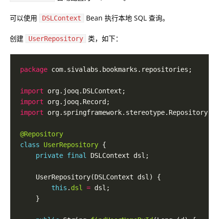
可以使用
Bean 执行本地 SQL 查询。
DSLContext
创建
类，如下：
UserRepository
package
import
import
import
@Repository
class
UserRepository
private
final
this
.
dsl
=