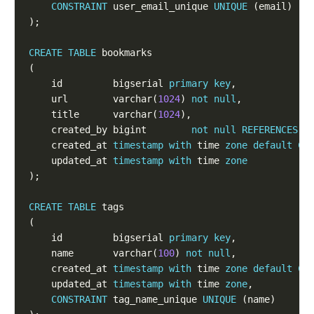
CONSTRAINT
 user_email_unique 
UNIQUE
CREATE
TABLE
    id         bigserial 
primary
key
    url        varchar(
1024
) 
not
null
    title      varchar(
1024
    created_by bigint        
not
null
REFERENCES
    created_at 
timestamp
with
 time 
zone
default
CU
    updated_at 
timestamp
with
 time 
zone
CREATE
TABLE
    id         bigserial 
primary
key
    name       varchar(
100
) 
not
null
    created_at 
timestamp
with
 time 
zone
default
CU
    updated_at 
timestamp
with
 time 
zone
CONSTRAINT
 tag_name_unique 
UNIQUE