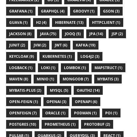
GRAFANA (1)
GRAPHQL (4)
GROOVY (1)
GSON (3)
GUAVA (1)
H2 (4)
HIBERNATE (13)
HTTPCLIENT (1)
JACKSON (8)
JAVA (75)
JOOQ (5)
JPA (14)
JSP (2)
JUNIT (2)
JVM (2)
JWT (6)
KAFKA (19)
KEYCLOAK (9)
KUBERNETES (1)
LOG4J2 (3)
LOGBACK (1)
LOKI (1)
LOMBOK (1)
MAPSTRUCT (1)
MAVEN (8)
MINIO (1)
MONGODB (7)
MYBATIS (3)
MYBATIS-PLUS (2)
MYSQL (5)
OAUTH2 (14)
OPEN-FEIGN (1)
OPENAI (3)
OPENAPI (6)
OPENFEIGN (7)
ORACLE (1)
PODMAN (1)
POI (1)
POSTGRES (10)
PROMETHEUS (1)
PROTOBUF (2)
PULSAR (1)
QUARKUS (2)
QUERYDSL (3)
REACT (1)