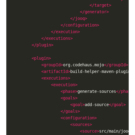
</target>
</generator>
</jooq>
</configuration>
</execution>
</executions>
</plugin>
<plugin>
<groupId>
org.codehaus.mojo
</groupId>
<artifactId>
build-helper-maven-plugin
<
<executions>
<execution>
<phase>
generate-sources
</phase
<goals>
<goal>
add-source
</goal>
</goals>
<configuration>
<sources>
<source>
src/main/jooq
<