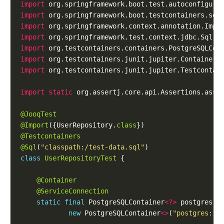
import
import
import
import
import
import
import
import static
@JooqTest
@Import
({UserRepository.
class
@Testcontainers
@Sql
(
"classpath:/test-data.sql"
class
UserRepositoryTest
@Container
@ServiceConnection
static
final
 PostgreSQLContainer
<?>
 postgres 
=
new
 PostgreSQLContainer
<>
(
"postgres:16