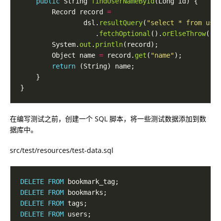
public
 String 
findUserNameById
        Record record 
=
                dsl.
resultQuery
(
"select * from use
                   .
fetchOptional
().
orElseThrow
        System.
out
.
println
        Object name 
=
 record.
get
(
"name"
return
在编写测试之前，创建一个 SQL 脚本，将一些测试数据添加到数
据库中。
src/test/resources/test-data.sql
DELETE
FROM
DELETE
FROM
DELETE
FROM
DELETE
FROM