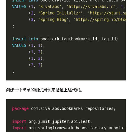
VALUES
 (
1
, 
'SivaLabs'
, 
'https://sivalabs.in'
, 
1
, 
C
       (
2
, 
'Spring Initializr'
, 
'https://start.spr
       (
3
, 
'Spring Blog'
, 
'https://spring.io/blog'
insert
into
VALUES
 (
1
, 
1
       (
1
, 
2
       (
1
, 
3
       (
2
, 
2
创建一个简单的测试用例来验证上述代码。
package
import
import