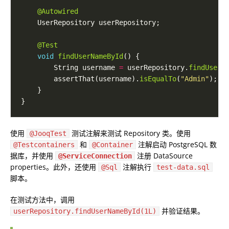
@Autowired
@Test
void
findUserNameById
        String username 
=
 userRepository.
findUserN
        assertThat(username).
isEqualTo
(
"Admin"
使用
测试注解来测试 Repository 类。使用
@JooqTest
和
注解启动 PostgreSQL 数
@Testcontainers
@Container
据库，并使用
注册 DataSource
@ServiceConnection
properties。此外，还使用
注解执行
@Sql
test-data.sql
脚本。
在测试方法中，调用
并验证结果。
userRepository.findUserNameById(1L)