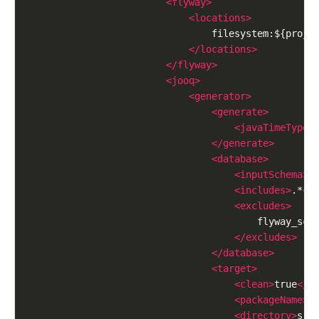
<flyway>
<locations>
</locations>
</flyway>
<jooq>
<generator>
<generate>
<javaTimeTypes
</generate>
<database>
<inputSchema>
p
<includes>
.*
</
<excludes>
</excludes>
</database>
<target>
<clean>
true
</c
<packageName>
c
<directory>
src