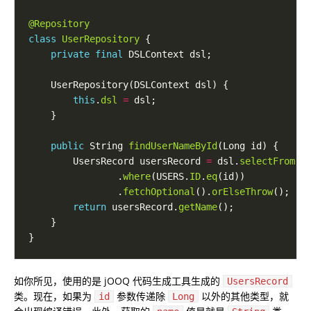
@Repository
class
UserRepository
private
final
this
.
dsl
=
public
 String 
findUserNameById
        UsersRecord usersRecord 
=
 dsl.
selectFrom
                .
where
(USERS.
ID
.
eq
                .
fetchOptional
().
orElseThrow
return
 usersRecord.
getName
如你所见，使用的是 jOOQ 代码生成工具生成的
UsersRecord
类。现在，如果为
参数传递除
以外的其他类型，就
id
Long