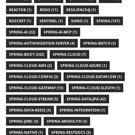
REACTOR (1)
REDIS (11)
RESILIENCE4J (1)
RSOCKET (1)
SENTINEL (1)
SHIRO (1)
SPRING (157)
SPRING-AI (22)
SPRING-AI-MCP (1)
SPRING-AUTHORIZATION-SERVER (4)
SPRING-BATCH (3)
SPRING-BOOT (242)
SPRING-CLOUD (7)
SPRING-CLOUD-AWS (2)
SPRING-CLOUD-AZURE (1)
SPRING-CLOUD-CONFIG (3)
SPRING-CLOUD-DATAFLOW (1)
SPRING-CLOUD-GATEWAY (13)
SPRING-CLOUD-SLEUTH (1)
SPRING-CLOUD-STREAM (5)
SPRING-DATA-JPA (42)
SPRING-DATA-REDIS (3)
SPRING-INTEGRATION (1)
SPRING-JDBC (3)
SPRING-MODULITH (3)
SPRING-NATIVE (1)
SPRING-RESTDOCS (2)