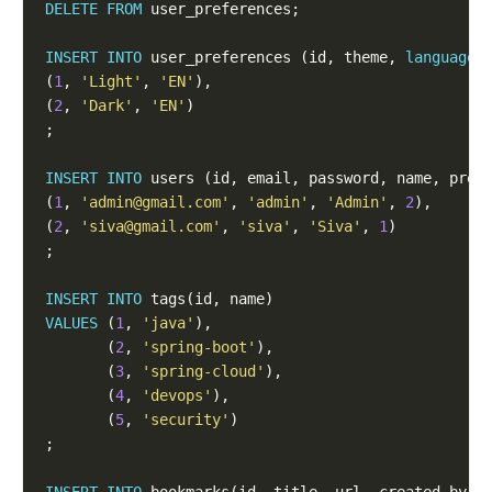
DELETE
FROM
INSERT
INTO
 user_preferences (id, theme, 
language
)
(
1
, 
'Light'
, 
'EN'
(
2
, 
'Dark'
, 
'EN'
INSERT
INTO
 users (id, email, password, name, pref
(
1
, 
'admin@gmail.com'
, 
'admin'
, 
'Admin'
, 
2
(
2
, 
'siva@gmail.com'
, 
'siva'
, 
'Siva'
, 
1
INSERT
INTO
VALUES
 (
1
, 
'java'
       (
2
, 
'spring-boot'
       (
3
, 
'spring-cloud'
       (
4
, 
'devops'
       (
5
, 
'security'
INSERT
INTO