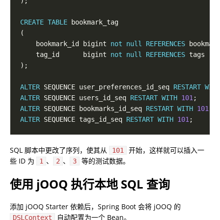
CREATE
TABLE
    bookmark_id bigint 
not
null
REFERENCES
    tag_id      bigint 
not
null
REFERENCES
ALTER
 SEQUENCE user_preferences_id_seq 
RESTART
WIT
ALTER
 SEQUENCE users_id_seq 
RESTART
WITH
101
ALTER
 SEQUENCE bookmarks_id_seq 
RESTART
WITH
101
ALTER
 SEQUENCE tags_id_seq 
RESTART
WITH
101
SQL 脚本中更改了序列，使其从
开始，这样就可以插入一
101
些 ID 为
、
、
等的测试数据。
1
2
3
使用 jOOQ 执行本地 SQL 查询
添加 jOOQ Starter 依赖后，Spring Boot 会将 jOOQ 的
自动配置为一个 Bean。
DSLContext