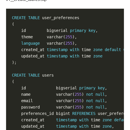
CREATE
TABLE
    id         bigserial 
primary
key
    theme      varchar(
255
language
   varchar(
255
    created_at 
timestamp
with
 time 
zone
default
CU
    updated_at 
timestamp
with
 time 
zone
CREATE
TABLE
    id             bigserial 
primary
key
    name           varchar(
255
) 
not
null
    email          varchar(
255
) 
not
null
    password       varchar(
255
) 
not
null
    preferences_id bigint 
REFERENCES
    created_at     
timestamp
with
 time 
zone
defaul
    updated_at     
timestamp
with
 time 
zone