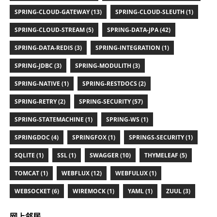
SPRING-CLOUD-GATEWAY (13)
SPRING-CLOUD-SLEUTH (1)
SPRING-CLOUD-STREAM (5)
SPRING-DATA-JPA (42)
SPRING-DATA-REDIS (3)
SPRING-INTEGRATION (1)
SPRING-JDBC (3)
SPRING-MODULITH (3)
SPRING-NATIVE (1)
SPRING-RESTDOCS (2)
SPRING-RETRY (2)
SPRING-SECURITY (57)
SPRING-STATEMACHINE (1)
SPRING-WS (1)
SPRINGDOC (4)
SPRINGFOX (1)
SPRINGS-SECURITY (1)
SQLITE (1)
SSL (1)
SWAGGER (10)
THYMELEAF (5)
TOMCAT (1)
WEBFLUX (12)
WEBFULUX (1)
WEBSOCKET (6)
WIREMOCK (1)
YAML (1)
ZUUL (3)
网上邻居