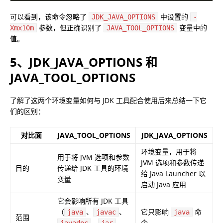
可以看到，该命令忽略了
中设置的
JDK_JAVA_OPTIONS
-
参数，但正确识别了
变量中的
Xmx10m
JAVA_TOOL_OPTIONS
值。
5、JDK_JAVA_OPTIONS 和
JAVA_TOOL_OPTIONS
了解了这两个环境变量如何与 JDK 工具配合使用后来总结一下它
们的区别：
对比面
JAVA_TOOL_OPTIONS
JDK_JAVA_OPTIONS
环境变量，用于将
用于将 JVM 选项和参数
JVM 选项和参数传递
目的
传递给 JDK 工具的环境
给 Java Launcher 以
变量
启动 Java 应用
它会影响所有 JDK 工具
（
、
、
它只影响
命
java
javac
java
范围
、
令
javadoc
jar