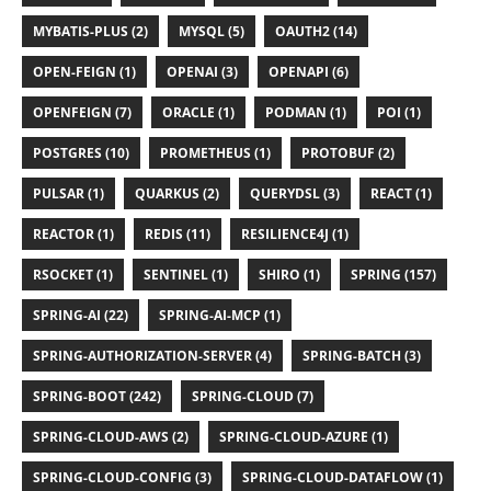
MYBATIS-PLUS (2)
MYSQL (5)
OAUTH2 (14)
OPEN-FEIGN (1)
OPENAI (3)
OPENAPI (6)
OPENFEIGN (7)
ORACLE (1)
PODMAN (1)
POI (1)
POSTGRES (10)
PROMETHEUS (1)
PROTOBUF (2)
PULSAR (1)
QUARKUS (2)
QUERYDSL (3)
REACT (1)
REACTOR (1)
REDIS (11)
RESILIENCE4J (1)
RSOCKET (1)
SENTINEL (1)
SHIRO (1)
SPRING (157)
SPRING-AI (22)
SPRING-AI-MCP (1)
SPRING-AUTHORIZATION-SERVER (4)
SPRING-BATCH (3)
SPRING-BOOT (242)
SPRING-CLOUD (7)
SPRING-CLOUD-AWS (2)
SPRING-CLOUD-AZURE (1)
SPRING-CLOUD-CONFIG (3)
SPRING-CLOUD-DATAFLOW (1)