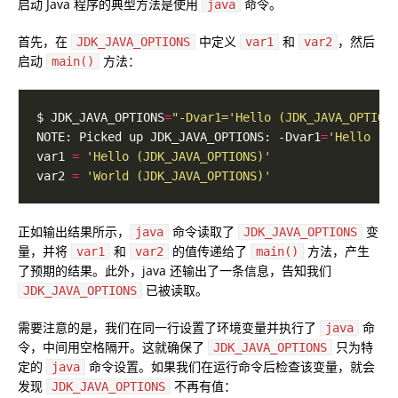
启动 Java 程序的典型方法是使用
命令。
java
首先，在
中定义
和
，然后
JDK_JAVA_OPTIONS
var1
var2
启动
方法：
main()
$ JDK_JAVA_OPTIONS
=
"-Dvar1='Hello (JDK_JAVA_OPTION
NOTE: Picked up JDK_JAVA_OPTIONS: -Dvar1
=
'Hello (J
var1 
=
'Hello (JDK_JAVA_OPTIONS)'
var2 
=
'World (JDK_JAVA_OPTIONS)'
正如输出结果所示，
命令读取了
变
java
JDK_JAVA_OPTIONS
量，并将
和
的值传递给了
方法，产生
var1
var2
main()
了预期的结果。此外，java 还输出了一条信息，告知我们
已被读取。
JDK_JAVA_OPTIONS
需要注意的是，我们在同一行设置了环境变量并执行了
命
java
令，中间用空格隔开。这就确保了
只为特
JDK_JAVA_OPTIONS
定的
命令设置。如果我们在运行命令后检查该变量，就会
java
发现
不再有值：
JDK_JAVA_OPTIONS