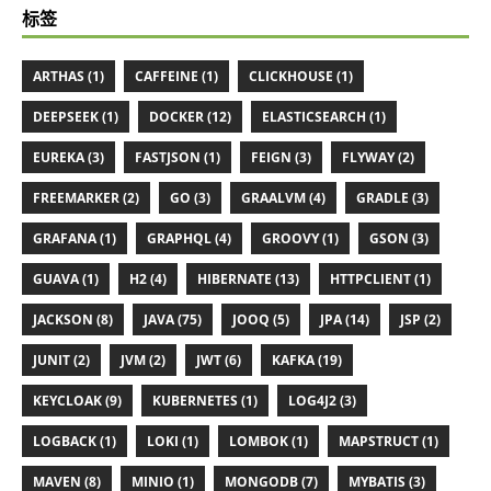
标签
ARTHAS (1)
CAFFEINE (1)
CLICKHOUSE (1)
DEEPSEEK (1)
DOCKER (12)
ELASTICSEARCH (1)
EUREKA (3)
FASTJSON (1)
FEIGN (3)
FLYWAY (2)
FREEMARKER (2)
GO (3)
GRAALVM (4)
GRADLE (3)
GRAFANA (1)
GRAPHQL (4)
GROOVY (1)
GSON (3)
GUAVA (1)
H2 (4)
HIBERNATE (13)
HTTPCLIENT (1)
JACKSON (8)
JAVA (75)
JOOQ (5)
JPA (14)
JSP (2)
JUNIT (2)
JVM (2)
JWT (6)
KAFKA (19)
KEYCLOAK (9)
KUBERNETES (1)
LOG4J2 (3)
LOGBACK (1)
LOKI (1)
LOMBOK (1)
MAPSTRUCT (1)
MAVEN (8)
MINIO (1)
MONGODB (7)
MYBATIS (3)