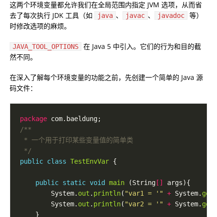
这两个环境变量都允许我们在全局范围内指定 JVM 选项，从而省
去了每次执行 JDK 工具（如
、
、
等）
java
javac
javadoc
时修改选项的麻烦。
在 Java 5 中引入。它们的行为和目的截
JAVA_TOOL_OPTIONS
然不同。
在深入了解每个环境变量的功能之前，先创建一个简单的 Java 源
码文件：
package
 */
public
class
TestEnvVar
public
static
void
main
 (String
[]
        System.
out
.
println
(
"var1 = '"
+
 System.
get
        System.
out
.
println
(
"var2 = '"
+
 System.
get