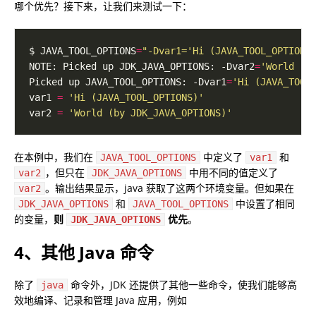
哪个优先？接下来，让我们来测试一下：
$ JAVA_TOOL_OPTIONS
=
"-Dvar1='Hi (JAVA_TOOL_OPTIONS
NOTE: Picked up JDK_JAVA_OPTIONS: -Dvar2
=
'World (b
Picked up JAVA_TOOL_OPTIONS: -Dvar1
=
'Hi (JAVA_TOOL
var1 
=
'Hi (JAVA_TOOL_OPTIONS)'
var2 
=
'World (by JDK_JAVA_OPTIONS)'
在本例中，我们在
中定义了
和
JAVA_TOOL_OPTIONS
var1
，但只在
中用不同的值定义了
var2
JDK_JAVA_OPTIONS
。输出结果显示，java 获取了这两个环境变量。但如果在
var2
和
中设置了相同
JDK_JAVA_OPTIONS
JAVA_TOOL_OPTIONS
的变量，
则
优先
。
JDK_JAVA_OPTIONS
4、其他 Java 命令
除了
命令外，JDK 还提供了其他一些命令，使我们能够高
java
效地编译、记录和管理 Java 应用，例如