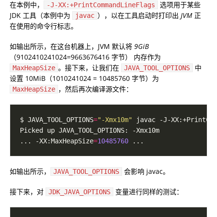
在本例中，
选项用于某些
-J-XX:+PrintCommandLineFlags
JDK 工具（本例中为
），以在工具启动时打印出
JVM
正
javac
在使用的命令行标志。
如输出所示，在这台机器上，JVM 默认将
9GiB
（9102410241024=9663676416 字节） 内存作为
。接下来，让我们在
中
MaxHeapSize
JAVA_TOOL_OPTIONS
设置 10MiB（1010241024 = 10485760 字节）为
，然后再次编译源文件：
MaxHeapSize
$ JAVA_TOOL_OPTIONS
=
"-Xmx10m"
... -XX:MaxHeapSize
=
10485760
如输出所示，
会影响 javac。
JAVA_TOOL_OPTIONS
接下来，对
变量进行同样的测试：
JDK_JAVA_OPTIONS