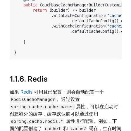
public
 CouchbaseCacheManagerBuilderCustomizer 
return
 (builder) -> builder

                .withCacheConfiguration(
"cache1"
, 
                        .defaultCacheConfig().entr
                .withCacheConfiguration(
"cache2"
, 
                        .defaultCacheConfig().entr
    }

1.1.6. Redis
如果
Redis
可用且已配置，则会自动配置一个
。通过设置
RedisCacheManager
属性，可以在启动时
spring.cache.cache-names
创建额外的缓存，缓存默认值可以通过使用
属性进行配置。例如，下
spring.cache.redis.*
面的配置创建了
和
缓存，生存时间
cache1
cache2