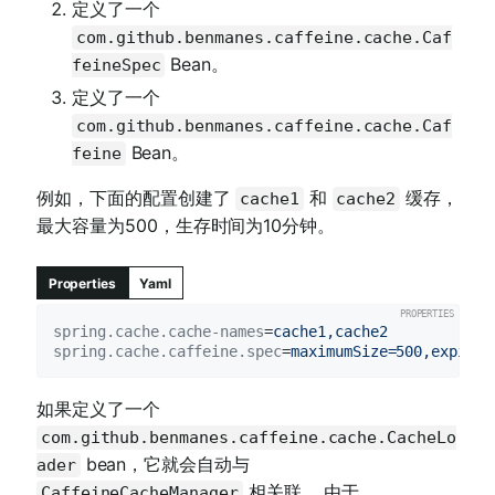
定义了一个
com.github.benmanes.caffeine.cache.Caf
Bean。
feineSpec
定义了一个
com.github.benmanes.caffeine.cache.Caf
Bean。
feine
例如，下面的配置创建了
和
缓存，
cache1
cache2
最大容量为500，生存时间为10分钟。
Properties
Yaml
spring.cache.cache-names
=
cache1,cache2
spring.cache.caffeine.spec
=
maximumSize=500,expireA
如果定义了一个
com.github.benmanes.caffeine.cache.CacheLo
bean，它就会自动与
ader
相关联。 由于
CaffeineCacheManager