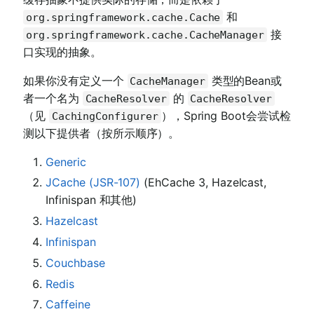
和
org.springframework.cache.Cache
接
org.springframework.cache.CacheManager
口实现的抽象。
如果你没有定义一个
类型的Bean或
CacheManager
者一个名为
的
CacheResolver
CacheResolver
（见
），Spring Boot会尝试检
CachingConfigurer
测以下提供者（按所示顺序）。
Generic
JCache (JSR-107)
(EhCache 3, Hazelcast,
Infinispan 和其他)
Hazelcast
Infinispan
Couchbase
Redis
Caffeine